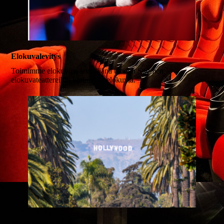
Elokuvalevitys
Toimimme elokuvien levittäjänä tuoden Suomen
elokuvateattereihin kotimaisia elokuvia.
Maahantuonti