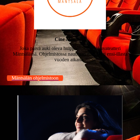
Cine Mäntsälä
Joka päivä auki oleva huippuluokan elokuvateatteri
Mäntsälässä. Ohjelmistossa nautitaan n. 200 eri ensi-illasta
vuoden aikana.
Mäntsälän ohjelmistoon