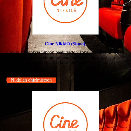
Cine Nikkilä (Sipoo)
Elokuvanäytöksiä Sipoon pääkirjaston Topeliussalissa n. kerran
kuukaudessa. Monipuolinen ohjelmisto pitää sisällään
odotettuja kotimaisia kuin ulkomaisia ensi-iltoja.
Nikkilän ohjelmistoon