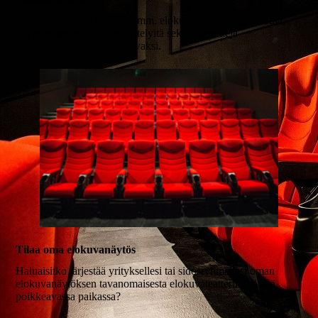
Tuomme maahan sisältöjä, mm. elokuvia, oopperaa, balettia,
näytelmäteatteria, taidenäyttelyitä sekä konsertteja
elokuvateattereissa nautittavaksi.
Tilaa oma elokuvanäytös
Haluaisitko järjestää yrityksellesi tai sidosryhmällesi oman
elokuvanäytöksen tavanomaisesta elokuvateatterimiljööstä
poikkeavassa paikassa?