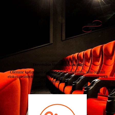
Storyhill
Tervetuloa Storyhillin sivuille
Olemme kotimainen elokuva-alan perheyritys, jolla on niin
elokuvateatteritoimintaa, maahantuontia, levitystoimintaa sekä
kiertuenäytöksiä.