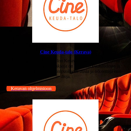
Cine Keuda-talo (Kerava)
Leffanäytöksiä Keuda-talon Kerava-salissa, aivan Keravan
ydinkeskustassa. Esitysjaksoja on n. kerran kuukaudessa ja
ohjelmistossa nautitaan monipuolisesti uusia ja odotettuja ensi-
iltoja.
Keravan ohjelmistoon